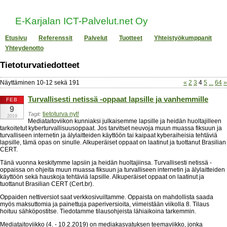
E-Karjalan ICT-Palvelut.net Oy
Etusivu
Referenssit
Palvelut
Tuotteet
Yhteistyökumppanit
Yhteydenotto
Tietoturvatiedotteet
Näyttäminen
10
-
12
sekä
191
«
2
3
4
5
...
64
»
Turvallisesti netissä -oppaat lapsille ja vanhemmille
FEB
9
tietoturva nyt!
Tagit:
2019
Mediataitoviikon kunniaksi julkaisemme lapsille ja heidän huoltajilleen
tarkoitetut kyberturvallisuusoppaat. Jos tarvitset neuvoja muun muassa fiksuun ja
turvalliseen internetin ja älylaitteiden käyttöön tai kaipaat kyberaiheisia tehtäviä
lapsille, tämä opas on sinulle. Alkuperäiset oppaat on laatinut ja tuottanut Brasilian
CERT.
Tänä vuonna keskitymme lapsiin ja heidän huoltajiinsa. Turvallisesti netissä -
oppaissa on ohjeita muun muassa fiksuun ja turvalliseen internetin ja älylaitteiden
käyttöön sekä hauskoja tehtäviä lapsille. Alkuperäiset oppaat on laatinut ja
tuottanut Brasilian CERT (Cert.br).
Oppaiden nettiversiot saat verkkosivuiltamme. Oppaista on mahdollista saada
myös maksuttomia ja painettuja paperiversioita, viimeistään viikolla 8. Tilaus
hoituu sähköpostitse. Tiedotamme tilausohjeista lähiaikoina tarkemmin.
Mediataitoviikko (4. - 10.2.2019) on mediakasvatuksen teemaviikko, jonka