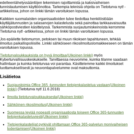
edelleenlähetyssääntöjen tekemisen rajoittamista ja kaksivaiheisen
tunnistautumisen käyttöönottoa. Tarkempia teknisiä ohjeita on Tietoturva nyt! -
artikkelissa, johon on linkki tämän varoituksen lopussa.
Kaikkien suomalaisten organisaatioiden tulee tiedottaa henkilöstöään
käyttäjätunnusten ja salasanojen kalastelusta sekä painottaa tarkkaavaisuutta
sähköpostiviestien käsittelyssä. Tarkemmista suojautumiskeinoista kerromme
Tietoturva nyt! -artikkelissa, johon on linkki tämän varoituksen lopussa.
Jos epäilette tietomurron, petoksen tai muun rikoksen tapahtuneen, tehkää
ilmoitus paikallispoliisille. Linkki sähköiseen rikosilmoituslomakkeeseen on tämän
varoituksen lopussa.
Tietoturvaloukkauksista on hyvä ilmoittaa(Ulkoinen linkki)
myös
Kyberturvallisuuskeskukselle. Tarvittaessa neuvomme, kuinka tilanne saadaan
hallintaan ja kuinka tietoturvaa voi parantaa. Käsittelemme kaikki ilmoitukset
luottamuksellisesti ja neuvontapalvelumme ovat maksuttomia.
Lisätietoa
Suojaustoimia Office 365 -tunnusten tietojenkalastelua vastaan(Ulkoinen
linkki)
(Tietoturva nyt! 11.6.2018)
Ilmoita tietoturvaloukkauksesta(Ulkoinen linkki)
Sähköinen rikosilmoitus(Ulkoinen linkki)
Suomessa leviää nopeasti organisaatiosta toiseen Office 365-tunnusten
tietojenkalasteluviesti(Ulkoinen linkki)
Tietojenkalastelijat pyrkivät ohittamaan Office 365-palvelun monivaiheisen
todentamisen(Ulkoinen linkki)