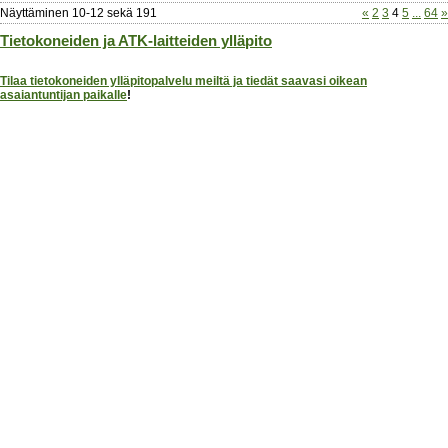
Näyttäminen
10
-
12
sekä
191
«
2
3
4
5
...
64
»
Tietokoneiden ja ATK-laitteiden ylläpito
Tilaa tietokoneiden ylläpitopalvelu meiltä ja tiedät saavasi oikean
asaiantuntijan paikalle
!