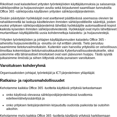
Rikolliset ovat kalastelleet yritysten työntekijöiden käyttäjätunnuksia ja salasanoja
sähköpostitse ja huijaussivujen avulla sekä kirjautuneet saamillaan tunnuksilla
Office 365 -sähköpostia käyttävien yritysten sähköpostijärjestelmiin.
Sisään päästyään hyökkääjät ovat asettaneet päättävässä asemassa olevien tai
rahaliikennettä tai laskuja käsittelevien ihmisten sähköpostitileille sääntöjä, joiden
vuoksi yrityksen sähköpostijärjestelmä lähettää hyökkääjille automaattisesti kopiot
kaikista kyseisten ihmisten sähköpostiviesteistä. Hyökkääjät ovat myös lähettäneet
murtamiltaan käyttäjätileiltä uusia kohdennettuja kalastelu- ja huijausviestejä.
Yritysten työntekijöiden ja johtajien käyttäjätunnusten kalastelu Office 365 -
aiheisilla huijausviesteillä ja -sivuilla on nyt erittäin yleistä. Tieto perustuu
saamiimme tietoturvailmoituksiin. Kuitenkin vain harvoilla yrityksillä on velvollisuus
ilmoittaa kokemistaan tietoturvaloukkauksista Kyberturvallisuuskeskukselle, siksi
uskomme että tähänastiset ilmoitukset ovat vain jäävuoren huippu. Tästä syystä
julkaisimme ilmiöstä ja siihen liittyvistä uhista punaisen varoituksen.
Varoituksen kohderyhmä
Organisaatioiden johtajat, työntekijät ja ICT-järjestelmien ylläpitäjät.
Ratkaisu- ja rajoitusmahdollisuudet
Kehotamme kaikkia Office 365 -tuotteita käyttäviä yrityksiä tarkastamaan
onko käytössä olevassa sähköpostijärjestelmässä luvattomia
edelleenlähetyssääntöjä ja
onko yrityksen tietojärjestelmiin kirjauduttu oudoista paikoista tai outoihin
aikoihin.
Kehotamme myös kaikkia Office 365 -tuotteita käyttäviä yrityksiä harkitsemaan