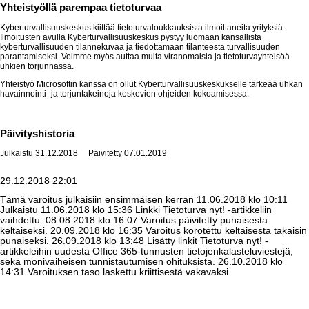
Yhteistyöllä parempaa tietoturvaa
Kyberturvallisuuskeskus kiittää tietoturvaloukkauksista ilmoittaneita yrityksiä.
Ilmoitusten avulla Kyberturvallisuuskeskus pystyy luomaan kansallista
kyberturvallisuuden tilannekuvaa ja tiedottamaan tilanteesta turvallisuuden
parantamiseksi. Voimme myös auttaa muita viranomaisia ja tietoturvayhteisöä
uhkien torjunnassa.
Yhteistyö Microsoftin kanssa on ollut Kyberturvallisuuskeskukselle tärkeää uhkan
havainnointi- ja torjuntakeinoja koskevien ohjeiden kokoamisessa.
Päivityshistoria
Julkaistu
31.12.2018
Päivitetty
07.01.2019
29.12.2018 22:01
Tämä varoitus julkaisiin ensimmäisen kerran 11.06.2018 klo 10:11
Julkaistu 11.06.2018 klo 15:36 Linkki Tietoturva nyt! -artikkeliin
vaihdettu. 08.08.2018 klo 16:07 Varoitus päivitetty punaisesta
keltaiseksi. 20.09.2018 klo 16:35 Varoitus korotettu keltaisesta takaisin
punaiseksi. 26.09.2018 klo 13:48 Lisätty linkit Tietoturva nyt! -
artikkeleihin uudesta Office 365-tunnusten tietojenkalasteluviestejä,
sekä monivaiheisen tunnistautumisen ohituksista. 26.10.2018 klo
14:31 Varoituksen taso laskettu kriittisestä vakavaksi.