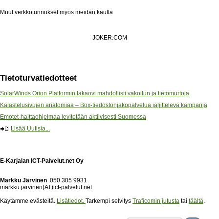
Muut verkkotunnukset myös meidän kautta
JOKER.COM
Tietoturvatiedotteet
SolarWinds Orion Platformin takaovi mahdollisti vakoilun ja tietomurtoja
Kalastelusivujen anatomiaa – Box-tiedostonjakopalvelua jäljittelevä kampanja
Emotet-haittaohjelmaa levitetään aktiivisesti Suomessa
Lisää Uutisia...
E-Karjalan ICT-Palvelut.net Oy
Markku Järvinen
050 305 9931
markku.jarvinen(AT)ict-palvelut.net
Käytämme evästeitä.
Lisätiedot.
Tarkempi selvitys
Traficomin jutusta
tai
täältä
.