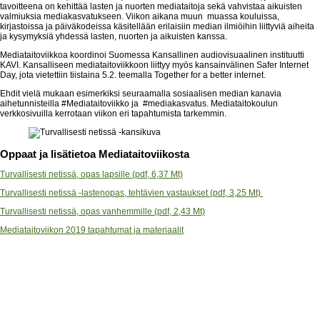
tavoitteena on kehittää lasten ja nuorten mediataitoja sekä vahvistaa aikuisten
valmiuksia mediakasvatukseen. Viikon aikana muun muassa kouluissa,
kirjastoissa ja päiväkodeissa käsitellään erilaisiin median ilmiöihin liittyviä aiheita
ja kysymyksiä yhdessä lasten, nuorten ja aikuisten kanssa.
Mediataitoviikkoa koordinoi Suomessa Kansallinen audiovisuaalinen instituutti
KAVI. Kansalliseen mediataitoviikkoon liittyy myös kansainvälinen Safer Internet
Day, jota vietettiin tiistaina 5.2. teemalla Together for a better internet.
Ehdit vielä mukaan esimerkiksi seuraamalla sosiaalisen median kanavia
aihetunnisteilla #Mediataitoviikko ja #mediakasvatus. Mediataitokoulun
verkkosivuilla kerrotaan viikon eri tapahtumista tarkemmin.
Oppaat ja lisätietoa Mediataitoviikosta
Turvallisesti netissä, opas lapsille (pdf, 6,37 Mt)
Turvallisesti netissä -lastenopas, tehtävien vastaukset (pdf, 3,25 Mt)
Turvallisesti netissä, opas vanhemmille (pdf, 2,43 Mt)
Mediataitoviikon 2019 tapahtumat ja materiaalit