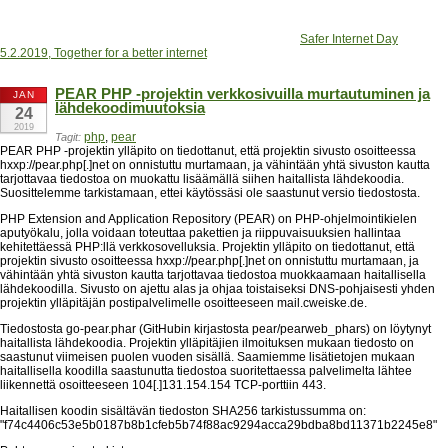
Safer Internet Day
5.2.2019, Together for a better internet
PEAR PHP -projektin verkkosivuilla murtautuminen ja
JAN
lähdekoodimuutoksia
24
2019
php
,
pear
Tagit:
PEAR PHP -projektin ylläpito on tiedottanut, että projektin sivusto osoitteessa
hxxp://pear.php[.]net on onnistuttu murtamaan, ja vähintään yhtä sivuston kautta
tarjottavaa tiedostoa on muokattu lisäämällä siihen haitallista lähdekoodia.
Suosittelemme tarkistamaan, ettei käytössäsi ole saastunut versio tiedostosta.
PHP Extension and Application Repository (PEAR) on PHP-ohjelmointikielen
aputyökalu, jolla voidaan toteuttaa pakettien ja riippuvaisuuksien hallintaa
kehitettäessä PHP:llä verkkosovelluksia. Projektin ylläpito on tiedottanut, että
projektin sivusto osoitteessa hxxp://pear.php[.]net on onnistuttu murtamaan, ja
vähintään yhtä sivuston kautta tarjottavaa tiedostoa muokkaamaan haitallisella
lähdekoodilla. Sivusto on ajettu alas ja ohjaa toistaiseksi DNS-pohjaisesti yhden
projektin ylläpitäjän postipalvelimelle osoitteeseen mail.cweiske.de.
Tiedostosta go-pear.phar (GitHubin kirjastosta pear/pearweb_phars) on löytynyt
haitallista lähdekoodia. Projektin ylläpitäjien ilmoituksen mukaan tiedosto on
saastunut viimeisen puolen vuoden sisällä. Saamiemme lisätietojen mukaan
haitallisella koodilla saastunutta tiedostoa suoritettaessa palvelimelta lähtee
liikennettä osoitteeseen 104[.]131.154.154 TCP-porttiin 443.
Haitallisen koodin sisältävän tiedoston SHA256 tarkistussumma on:
"f74c4406c53e5b0187b8b1cfeb5b74f88ac9294acca29bdba8bd11371b2245e8"