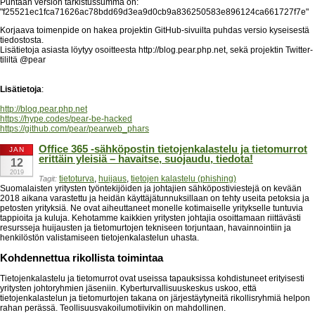
Puhtaan version tarkistussumma on:
"f25521ec1fca71626ac78bdd69d3ea9d0cb9a836250583e896124ca661727f7e"
Korjaava toimenpide on hakea projektin GitHub-sivuilta puhdas versio kyseisestä
tiedostosta.
Lisätietoja asiasta löytyy osoitteesta http://blog.pear.php.net, sekä projektin Twitter-
tililtä @pear
Lisätietoja
:
http://blog.pear.php.net
https://hype.codes/pear-be-hacked
https://github.com/pear/pearweb_phars
Office 365 -sähköpostin tietojenkalastelu ja tietomurrot
JAN
erittäin yleisiä – havaitse, suojaudu, tiedota!
12
2019
tietoturva
,
huijaus
,
tietojen kalastelu (phishing)
Tagit:
Suomalaisten yritysten työntekijöiden ja johtajien sähköpostiviestejä on kevään
2018 aikana varastettu ja heidän käyttäjätunnuksillaan on tehty useita petoksia ja
petosten yrityksiä. Ne ovat aiheuttaneet monelle kotimaiselle yritykselle tuntuvia
tappioita ja kuluja. Kehotamme kaikkien yritysten johtajia osoittamaan riittävästi
resursseja huijausten ja tietomurtojen tekniseen torjuntaan, havainnointiin ja
henkilöstön valistamiseen tietojenkalastelun uhasta.
Kohdennettua rikollista toimintaa
Tietojenkalastelu ja tietomurrot ovat useissa tapauksissa kohdistuneet erityisesti
yritysten johtoryhmien jäseniin. Kyberturvallisuuskeskus uskoo, että
tietojenkalastelun ja tietomurtojen takana on järjestäytyneitä rikollisryhmiä helpon
rahan perässä. Teollisuusvakoilumotiivikin on mahdollinen.