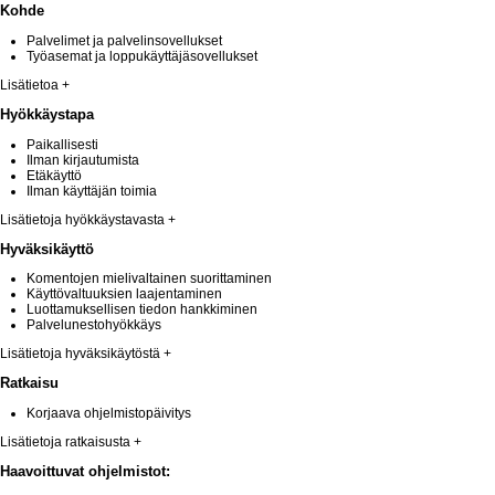
Kohde
Palvelimet ja palvelinsovellukset
Työasemat ja loppukäyttäjäsovellukset
Lisätietoa +
Hyökkäystapa
Paikallisesti
Ilman kirjautumista
Etäkäyttö
Ilman käyttäjän toimia
Lisätietoja hyökkäystavasta +
Hyväksikäyttö
Komentojen mielivaltainen suorittaminen
Käyttövaltuuksien laajentaminen
Luottamuksellisen tiedon hankkiminen
Palvelunestohyökkäys
Lisätietoja hyväksikäytöstä +
Ratkaisu
Korjaava ohjelmistopäivitys
Lisätietoja ratkaisusta +
Haavoittuvat ohjelmistot: