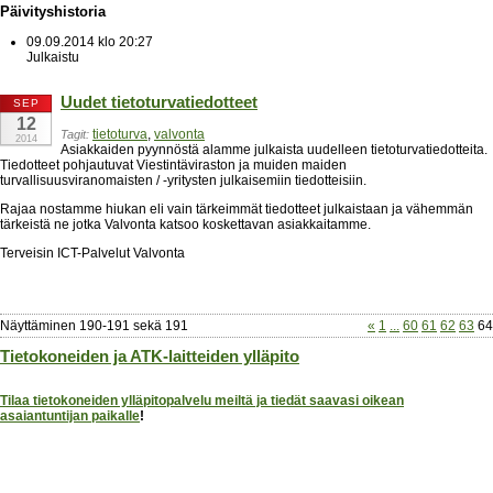
Päivityshistoria
09.09.2014 klo 20:27
Julkaistu
Uudet tietoturvatiedotteet
SEP
12
tietoturva
,
valvonta
Tagit:
2014
Asiakkaiden pyynnöstä alamme julkaista uudelleen tietoturvatiedotteita.
Tiedotteet pohjautuvat Viestintäviraston ja muiden maiden
turvallisuusviranomaisten / -yritysten julkaisemiin tiedotteisiin.
Rajaa nostamme hiukan eli vain tärkeimmät tiedotteet julkaistaan ja vähemmän
tärkeistä ne jotka Valvonta katsoo koskettavan asiakkaitamme.
Terveisin ICT-Palvelut Valvonta
Näyttäminen
190
-
191
sekä
191
«
1
...
60
61
62
63
64
Tietokoneiden ja ATK-laitteiden ylläpito
Tilaa tietokoneiden ylläpitopalvelu meiltä ja tiedät saavasi oikean
asaiantuntijan paikalle
!