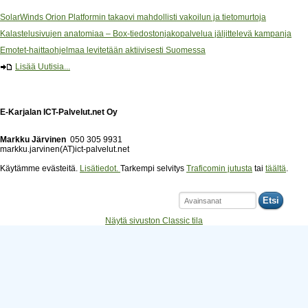
SolarWinds Orion Platformin takaovi mahdollisti vakoilun ja tietomurtoja
Kalastelusivujen anatomiaa – Box-tiedostonjakopalvelua jäljittelevä kampanja
Emotet-haittaohjelmaa levitetään aktiivisesti Suomessa
Lisää Uutisia...
E-Karjalan ICT-Palvelut.net Oy
Markku Järvinen
050 305 9931
markku.jarvinen(AT)ict-palvelut.net
Käytämme evästeitä.
Lisätiedot.
Tarkempi selvitys
Traficomin jutusta
tai
täältä
.
Etsi
Näytä sivuston Classic tila