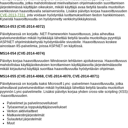
haavoittuvuutta, jotka mahdollistavat mielivaltaisen ohjelmakoodin suorittamisen
järjestelmässä käyttäjän oikeuksin, mikäli käyttäjä avaa tietyllä tavalla muotoillun
verkkosivun haavoittuvalla selainversiolla. Lisäksi päivitys korjaa haavoittuvuuden
CVE-2013-7331
, jota voidaan hyödyntää luottamuksellisen tiedon hankkimiseen.
Kyseistä haavoittuvuutta on hyödynnetty verkkohyökkäyksissä.
MS14-053 (CVE-2014-4072)
Päivityksessä on korjattu .NET Frameworkin haavoittuvuus, joka aiheuttaa
palvelunestotilan mikäli hyökkääjä lähettää tietyllä tavalla muotoiltuja pyyntöjä
ASP.NET ohjelmistokehystä hyödyntävälle sivustolle. Haavoittuvuus koskee
ainostaan IIS-palvelimia, joissa ASP.NET on käytössä.
MS14-054 (CVE-2014-4074)
Päivitys korjaa haavoittuvuuden Windowsin tehtävien ajoituksessa. Haavoittuvuus
mahdollistaa käyttäjäoikeuksien korottamisen käyttäjätasolta järjestelmätasolle
mikäli kirjautunut käyttäjä suorittaa haavoittuvuutta hyödyntävän ohjelman.
MS14-055 (CVE-2014-4068, CVE-2014-4070, CVE-2014-4071)
Päivityksessä on korjattu kaksi Microsoft Lync -palvelimen haavoittuvuutta, jotka
aiheuttavat palvelunestotilan mikäli hyökkääjä lähettää tietyllä tavalla muotoillun
pyynnön Lync-palvelimelle. Lisäksi päivitys korjaa yhden cross-site scripting (XSS)
-haavoittuvuuden.
Palvelimet ja palvelinsovellukset
Työasemat ja loppukäyttäjäsovellukset
Verkon aktiivilaitteet
Matkaviestinjärjestelmät
Sulautetut järjestelmät
Muut