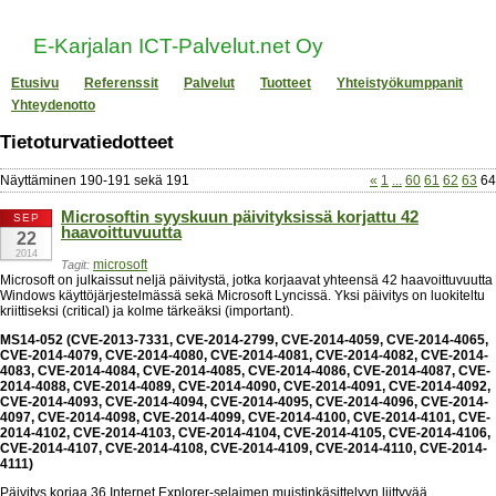
E-Karjalan ICT-Palvelut.net Oy
Etusivu
Referenssit
Palvelut
Tuotteet
Yhteistyökumppanit
Yhteydenotto
Tietoturvatiedotteet
Näyttäminen
190
-
191
sekä
191
«
1
...
60
61
62
63
64
Microsoftin syyskuun päivityksissä korjattu 42
SEP
haavoittuvuutta
22
2014
microsoft
Tagit:
Microsoft on julkaissut neljä päivitystä, jotka korjaavat yhteensä 42 haavoittuvuutta
Windows käyttöjärjestelmässä sekä Microsoft Lyncissä. Yksi päivitys on luokiteltu
kriittiseksi (critical) ja kolme tärkeäksi (important).
MS14-052 (CVE-2013-7331, CVE-2014-2799, CVE-2014-4059, CVE-2014-4065,
CVE-2014-4079, CVE-2014-4080, CVE-2014-4081, CVE-2014-4082, CVE-2014-
4083, CVE-2014-4084, CVE-2014-4085, CVE-2014-4086, CVE-2014-4087, CVE-
2014-4088, CVE-2014-4089, CVE-2014-4090, CVE-2014-4091, CVE-2014-4092,
CVE-2014-4093, CVE-2014-4094, CVE-2014-4095, CVE-2014-4096, CVE-2014-
4097, CVE-2014-4098, CVE-2014-4099, CVE-2014-4100, CVE-2014-4101, CVE-
2014-4102, CVE-2014-4103, CVE-2014-4104, CVE-2014-4105, CVE-2014-4106,
CVE-2014-4107, CVE-2014-4108, CVE-2014-4109, CVE-2014-4110, CVE-2014-
4111)
Päivitys korjaa 36 Internet Explorer-selaimen muistinkäsittelyyn liittyvää