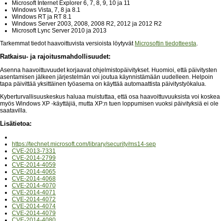
Microsoft Internet Explorer 6, 7, 8, 9, 10 ja 11
Windows Vista, 7, 8 ja 8.1
Windows RT ja RT 8.1
Windows Server 2003, 2008, 2008 R2, 2012 ja 2012 R2
Microsoft Lync Server 2010 ja 2013
Tarkemmat tiedot haavoittuvista versioista löytyvät
Microsoftin tiedotteesta
.
Ratkaisu- ja rajoitusmahdollisuudet:
Asenna haavoittuvuudet korjaavat ohjelmistopäivitykset. Huomioi, että päivitysten
asentamisen jälkeen järjestelmän voi joutua käynnistämään uudelleen. Helpoin
tapa päivittää yksittäinen työasema on käyttää automaattista päivitystyökalua.
Kyberturvallisuuskeskus haluaa muistuttaa, että osa haavoittuvuuksista voi koskea
myös Windows XP -käyttäjiä, mutta XP:n tuen loppumisen vuoksi päivityksiä ei ole
saatavilla.
Lisätietoa:
https://technet.microsoft.com/library/security/ms14-sep
CVE-2013-7331
CVE-2014-2799
CVE-2014-4059
CVE-2014-4065
CVE-2014-4068
CVE-2014-4070
CVE-2014-4071
CVE-2014-4072
CVE-2014-4074
CVE-2014-4079
CVE-2014-4080