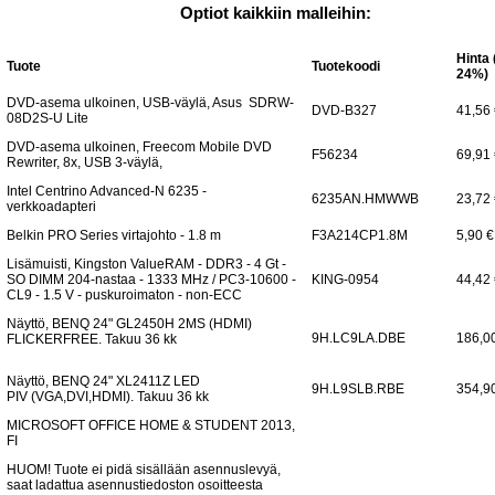
Optiot kaikkiin malleihin:
Hinta 
Tuote
Tuotekoodi
24%)
DVD-asema ulkoinen, USB-väylä, Asus SDRW-
DVD-B327
41,56
08D2S-U Lite
DVD-asema ulkoinen, Freecom Mobile DVD
F56234
69,91
Rewriter, 8x, USB 3-väylä,
Intel Centrino Advanced-N 6235 -
6235AN.HMWWB
23,72
verkkoadapteri
Belkin PRO Series virtajohto - 1.8 m
F3A214CP1.8M
5,90 €
Lisämuisti, Kingston ValueRAM - DDR3 - 4 Gt -
SO DIMM 204-nastaa - 1333 MHz / PC3-10600 -
KING-0954
44,42
CL9 - 1.5 V - puskuroimaton - non-ECC
Näyttö, BENQ 24" GL2450H 2MS (HDMI)
9H.LC9LA.DBE
186,0
FLICKERFREE. Takuu 36 kk
Näyttö, BENQ 24" XL2411Z LED
9H.L9SLB.RBE
354,9
PIV (VGA,DVI,HDMI). Takuu 36 kk
MICROSOFT OFFICE HOME & STUDENT 2013,
FI
HUOM! Tuote ei pidä sisällään asennuslevyä,
saat ladattua asennustiedoston osoitteesta