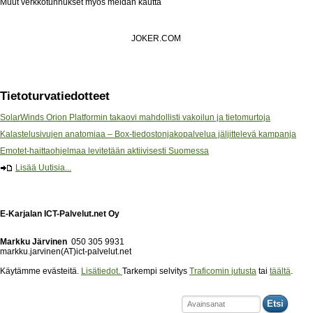
Muut verkkotunnukset myös meidän kautta
JOKER.COM
Tietoturvatiedotteet
SolarWinds Orion Platformin takaovi mahdollisti vakoilun ja tietomurtoja
Kalastelusivujen anatomiaa – Box-tiedostonjakopalvelua jäljittelevä kampanja
Emotet-haittaohjelmaa levitetään aktiivisesti Suomessa
Lisää Uutisia...
E-Karjalan ICT-Palvelut.net Oy
Markku Järvinen
050 305 9931
markku.jarvinen(AT)ict-palvelut.net
Käytämme evästeitä.
Lisätiedot.
Tarkempi selvitys
Traficomin jutusta
tai
täältä
.
Etsi