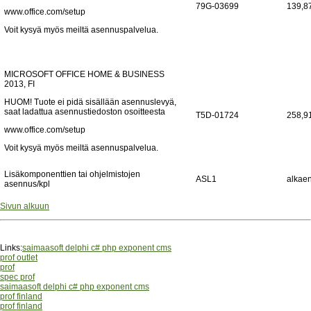
79G-03699
139,8
www.office.com/setup
Voit kysyä myös meiltä asennuspalvelua.
MICROSOFT OFFICE HOME & BUSINESS
2013, FI
HUOM! Tuote ei pidä sisällään asennuslevyä,
saat ladattua asennustiedoston osoitteesta
T5D-01724
258,9
www.office.com/setup
Voit kysyä myös meiltä asennuspalvelua.
Lisäkomponenttien tai ohjelmistojen
ASL1
alkaen
asennus/kpl
Sivun alkuun
Links:
saimaasoft delphi c# php exponent cms
prof outlet
prof
spec prof
saimaasoft delphi c# php exponent cms
prof finland
prof finland