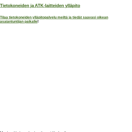
Tietokoneiden ja ATK-laitteiden ylläpito
Tilaa tietokoneiden ylläpitopalvelu meiltä ja tiedät saavasi oikean
asaiantuntijan paikalle
!