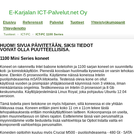
E-Karjalan ICT-Palvelut.net Oy
Etusivu
Referenssit
Palvelut
Tuotteet
Yhteistyökumppanit
Yhteydenotto
Tuotteet
»
ICT-PC
»
ICT-PC 1100 Series
HUOM! SIVUA PÄIVITETÄÄN, SIKSI TIEDOT
VOIVAT OLLA PUUTTEELLISISA.
1100 Mini Series koneet
​Koneet on rakennettu Intel babone koteloihin ja 1100 sarjan koneet on suunniteltu
koti- ja toimistokäyttöön. Pienestä koostaan huolimatta kyseessä on varsin tehokas
kone. Etenkin i5 prosessorilla. Käytämme näissä koneissa Intelin
puolijohdeasemia mSATA liitoksella. Testeissä oleva kone on ollut
käytössä vuoden ja pisimpään yhtäjäksoisesti käynnissä noin 3 viikkoa, ilman
minkäänlaisia ongelmia. Testikoneessa on Intelin i3 prosessori ja 8 Gb
keskusmuistia. Käyttöjärjestelmänä Linux Royal, joka pohjautuu Ubuntu 12.04
versioon.
Tämä todella pieni tietokone on myös hiljainen, sillä koneessa ei ole yhtään
liikkuvaa osaa. Koneen erittäin pieni koko 11 cm x 11cm tekee tästä
tehopakkauksesta erittäin monikäyttäyttöisen laitteen. Kokoonpanoja on useita,
joten muunneltavuus on lähes rajaton. Esittelemme tässä vain perusmallit ja
myynnistämme voitte tiedustella lisää vaihtoehtoja tai Optiot listalta valita eri
komponentti vaihtoehtoja perusmalliin.
Koneiden opitoihin kuuluu myös Crucial M500 - puolijohdeasema - 480 Gt - SATA