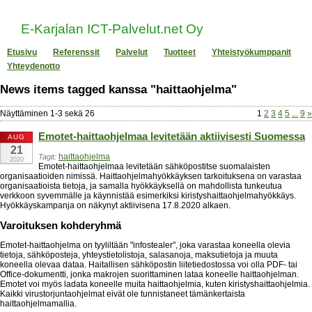
E-Karjalan ICT-Palvelut.net Oy
Etusivu
Referenssit
Palvelut
Tuotteet
Yhteistyökumppanit
Yhteydenotto
News items tagged kanssa "haittaohjelma"
Näyttäminen
1
-
3
sekä
26
1
2
3
4
5
...
9
»
Emotet-haittaohjelmaa levitetään aktiivisesti Suomessa
AUG
21
haittaohjelma
Tagit:
2020
Emotet-haittaohjelmaa levitetään sähköpostitse suomalaisten
organisaatioiden nimissä. Haittaohjelmahyökkäyksen tarkoituksena on varastaa
organisaatioista tietoja, ja samalla hyökkäyksellä on mahdollista tunkeutua
verkkoon syvemmälle ja käynnistää esimerkiksi kiristyshaittaohjelmahyökkäys.
Hyökkäyskampanja on näkynyt aktiivisena 17.8.2020 alkaen.
Varoituksen kohderyhmä
Emotet-haittaohjelma on tyyliltään "infostealer", joka varastaa koneella olevia
tietoja, sähköposteja, yhteystietolistoja, salasanoja, maksutietoja ja muuta
koneella olevaa dataa. Haitallisen sähköpostin liitetiedostossa voi olla PDF- tai
Office-dokumentti, jonka makrojen suorittaminen lataa koneelle haittaohjelman.
Emotet voi myös ladata koneelle muita haittaohjelmia, kuten kiristyshaittaohjelmia.
Kaikki virustorjuntaohjelmat eivät ole tunnistaneet tämänkertaista
haittaohjelmamallia.