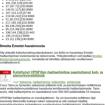
181.230.116[.]163:80
37.187.72[.]193:8080
144.91.127[.]82:8080
167.114.122[.]37:80
219.94.242[.]134:8080
51.38.237[.]230:8080
217.160.19[.]232:8080
89.248.250[.]44:8080
95.215.46[.]191:8080
198.144.158[.]120:443
195.14.0[.]12:8080
23.111.136[.]190:8080
Ilmoita Emotet-havainnosta
Ota yhteyttä Kyberturvallisuuskeskukseen, jos teillä on havaintoja Emotet-
haittaohjelman leviämisestä tai tartunnoista. Yhteydenottoon voit käyttää
Ilmoitus
tietoturvaloukkauksesta
-lomaketta tai lähettää sähköpostin osoitteeseen
cert@traficom.fi.
Kehittynyt VPNFilter-haittaohjelma saastuttanut koti- ja
JUN
pienyritysreitittimiä
7
2018
tietoturva
,
haittaohjelma
,
bottiverkko
,
verkkolaite
Tagit:
Cisco Talos ja Symantec julkaisivat artikkelin koti- ja pientoimistojen reitittimissä
sekä verkkotallennuslaitteissa havaitusta kehittyneestä haittaohjelmasta. Talos
arvioi, että haittaohjelma on saastuttanut noin 500 000 päätelaitetta 54 maassa.
VPNFilter haittaohjelma on monikäyttöinen. Se voi kuunnella reitittimen läpi
menevää liikennettä mukaan lukien salasanat ja sitä voidaan käyttää
ponnahduslautana sisäverkkoon suuntautuvissa hyökkäyksissä. Haittaohjelmassa