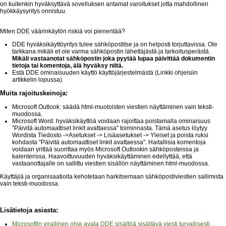
on kuitenkin hyväksyttävä sovelluksen antamat varoitukset jotta mahdollinen
hyökkäysyritys onnistuu.
Miten DDE väärinkäytön riskiä voi pienentää?
DDE hyväksikäyttöyritys tulee sähköpostitse ja on helposti torjuttavissa. Ole
tarkkana mikäli et ole varma sähköpostin lähettäjästä ja tarkoitusperästä.
Mikäli vastaanotat sähköpostin joka pyytää lupaa päivittää dokumentin
tietoja tai komentoja, älä hyväksy niitä.
Estä DDE ominaisuuden käyttö käyttöjärjestelmästä (Linkki ohjeisiin
artikkelin lopussa).
Muita rajoituskeinoja:
Microsoft Outlook: säädä html-muotoisten viestien näyttäminen vain teksti-
muodossa.
Microsoft Word: hyväksikäyttöä voidaan rajoittaa poistamalla ominaisuus
"Päivitä automaattiset linkit avattaessa" toiminnasta. Tämä asetus löytyy
Wordista Tiedosto ->Asetukset -> Lisäasetukset -> Yleiset ja poista ruksi
kohdasta "Päivitä automaattiset linkit avattaessa". Haitallisia komentoja
voidaan yrittää suorittaa myös Microsoft Outlookin sähköposteissa ja
kalenterissa. Haavoittuvuuden hyväksikäyttäminen edellyttää, että
vastaanottajalle on sallittu viestien sisällön näyttäminen html-muodossa.
Käyttäjiä ja organisaatioita kehotetaan harkitsemaan sähköpostiviestien sallimista
vain teksti-muodossa.
Lisätietoja asiasta:
Microsoftin virallinen ohje avata DDE sisältöä sisältävä viesti turvallisesti