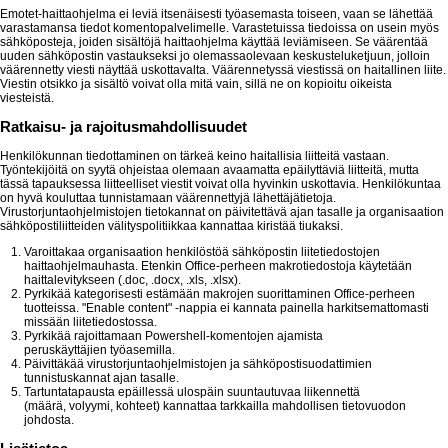
Emotet-haittaohjelma ei leviä itsenäisesti työasemasta toiseen, vaan se lähettää
varastamansa tiedot komentopalvelimelle. Varastetuissa tiedoissa on usein myös
sähköposteja, joiden sisältöjä haittaohjelma käyttää leviämiseen. Se väärentää
uuden sähköpostin vastaukseksi jo olemassaolevaan keskusteluketjuun, jolloin
väärennetty viesti näyttää uskottavalta. Väärennetyssä viestissä on haitallinen liite.
Viestin otsikko ja sisältö voivat olla mitä vain, sillä ne on kopioitu oikeista
viesteistä.
Ratkaisu- ja rajoitusmahdollisuudet
Henkilökunnan tiedottaminen on tärkeä keino haitallisia liitteitä vastaan.
Työntekijöitä on syytä ohjeistaa olemaan avaamatta epäilyttäviä liitteitä, mutta
tässä tapauksessa liitteelliset viestit voivat olla hyvinkin uskottavia. Henkilökuntaa
on hyvä kouluttaa tunnistamaan väärennettyjä lähettäjätietoja.
Virustorjuntaohjelmistojen tietokannat on päivitettävä ajan tasalle ja organisaation
sähköpostiliitteiden välityspolitiikkaa kannattaa kiristää tiukaksi.
Varoittakaa organisaation henkilöstöä sähköpostin liitetiedostojen
haittaohjelmauhasta. Etenkin Office-perheen makrotiedostoja käytetään
haittalevitykseen (.doc, .docx, .xls, .xlsx).
Pyrkikää kategorisesti estämään makrojen suorittaminen Office-perheen
tuotteissa. "Enable content" -nappia ei kannata painella harkitsemattomasti
missään liitetiedostossa.
Pyrkikää rajoittamaan Powershell-komentojen ajamista
peruskäyttäjien työasemilla.
Päivittäkää virustorjuntaohjelmistojen ja sähköpostisuodattimien
tunnistuskannat ajan tasalle.
Tartuntatapausta epäillessä ulospäin suuntautuvaa liikennettä
(määrä, volyymi, kohteet) kannattaa tarkkailla mahdollisen tietovuodon
johdosta.