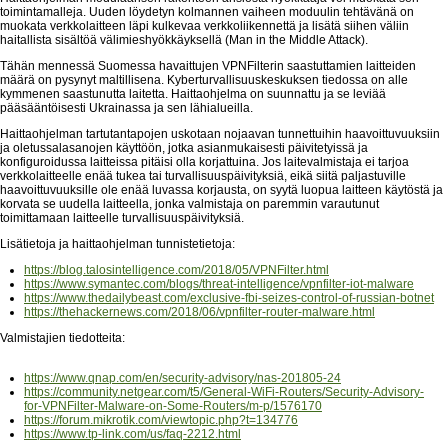
toimintamalleja. Uuden löydetyn kolmannen vaiheen moduulin tehtävänä on
muokata verkkolaitteen läpi kulkevaa verkkoliikennettä ja lisätä siihen väliin
haitallista sisältöä välimieshyökkäyksellä (Man in the Middle Attack).
Tähän mennessä Suomessa havaittujen VPNFilterin saastuttamien laitteiden
määrä on pysynyt maltillisena. Kyberturvallisuuskeskuksen tiedossa on alle
kymmenen saastunutta laitetta. Haittaohjelma on suunnattu ja se leviää
pääsääntöisesti Ukrainassa ja sen lähialueilla.
Haittaohjelman tartutantapojen uskotaan nojaavan tunnettuihin haavoittuvuuksiin
ja oletussalasanojen käyttöön, jotka asianmukaisesti päivitetyissä ja
konfiguroidussa laitteissa pitäisi olla korjattuina. Jos laitevalmistaja ei tarjoa
verkkolaitteelle enää tukea tai turvallisuuspäivityksiä, eikä siitä paljastuville
haavoittuvuuksille ole enää luvassa korjausta, on syytä luopua laitteen käytöstä ja
korvata se uudella laitteella, jonka valmistaja on paremmin varautunut
toimittamaan laitteelle turvallisuuspäivityksiä.
Lisätietoja ja haittaohjelman tunnistetietoja:
https://blog.talosintelligence.com/2018/05/VPNFilter.html
https://www.symantec.com/blogs/threat-intelligence/vpnfilter-iot-malware
https://www.thedailybeast.com/exclusive-fbi-seizes-control-of-russian-botnet
https://thehackernews.com/2018/06/vpnfilter-router-malware.html
Valmistajien tiedotteita:
https://www.qnap.com/en/security-advisory/nas-201805-24
https://community.netgear.com/t5/General-WiFi-Routers/Security-Advisory-
for-VPNFilter-Malware-on-Some-Routers/m-p/1576170
https://forum.mikrotik.com/viewtopic.php?t=134776
https://www.tp-link.com/us/faq-2212.html