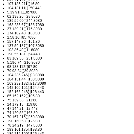
107.185.211[.]16:80
104.131.11[.]150:443
5.39.91[.]110:7080
62.138.26[.]28:8080
139.59.60[.]244:8080
168.235.67[.]138:7080
37.139.21[.]175:8080
174.102.48[.]180:80
2.58.16[.]85:7080
157.147.76[.]151:80
137.59.187[.]107:8080
103.86.49[.]11:8080
190.55.181[.]54:443
83.169.36[.]251:8080
5.196.74[.]210:8080
68.188.112[.]97:80
79.98.24[.]39:8080
104.236.246[.]93:8080
104.131.44[.]150:8080
169.239.182[.]217:8080
142.105.151[.]124:443
152.168.248[.]128:443
85.152.162[.]105:80
75.139.38[.]211:80
24.179.13[.]119:80
47.144.21[.]12:443
74.120.55[.]163:80
70.167.215[.]250:8080
190.160.53[.]126:80
78.24.219[.]147:8080
183.101.175[.]193:80
189.212.199[.]126:443