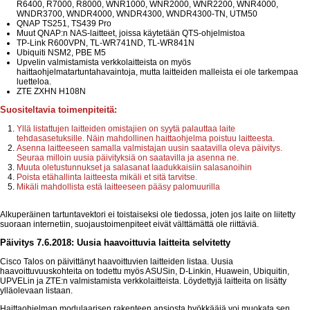
R6400, R7000, R8000, WNR1000, WNR2000, WNR2200, WNR4000,
WNDR3700, WNDR4000, WNDR4300, WNDR4300-TN, UTM50
QNAP TS251, TS439 Pro
Muut QNAP:n NAS-laitteet, joissa käytetään QTS-ohjelmistoa
TP-Link R600VPN, TL-WR741ND, TL-WR841N
Ubiquiti NSM2, PBE M5
Upvelin valmistamista verkkolaitteista on myös
haittaohjelmatartuntahavaintoja, mutta laitteiden malleista ei ole tarkempaa
luetteloa.
ZTE ZXHN H108N
Suositeltavia toimenpiteitä:
Yllä listattujen laitteiden omistajien on syytä palauttaa laite
tehdasasetuksille. Näin mahdollinen haittaohjelma poistuu laitteesta.
Asenna laitteeseen samalla valmistajan uusin saatavilla oleva päivitys.
Seuraa milloin uusia päivityksiä on saatavilla ja asenna ne.
Muuta oletustunnukset ja salasanat laadukkaisiin salasanoihin
Poista etähallinta laitteesta mikäli et sitä tarvitse.
Mikäli mahdollista estä laitteeseen pääsy palomuurilla
Alkuperäinen tartuntavektori ei toistaiseksi ole tiedossa, joten jos laite on liitetty
suoraan internetiin, suojaustoimenpiteet eivät välttämättä ole riittäviä.
Päivitys 7.6.2018: Uusia haavoittuvia laitteita selvitetty
Cisco Talos on päivittänyt haavoittuvien laitteiden listaa. Uusia
haavoittuvuuskohteita on todettu myös ASUSin, D-Linkin, Huawein, Ubiquitin,
UPVELin ja ZTE:n valmistamista verkkolaitteista. Löydettyjä laitteita on lisätty
ylläolevaan listaan.
Haittaohjelman modulaarisen rakenteen ansiosta hyökkääjä voi muokata sen