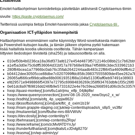
Lisätietoa
Emotet-haittaohjelman tunnistetietoja päivitetään aktiivisesti Cryptolaemus-tiimin
sivulle:
https://paste.cryptolaemus.com/
Twitterissä uusimpia tietoja Emotet-havainnoista jakaa
Cryptolaemus-tili .
Organisaation ICT-ylläpidon toimenpiteitä
Haittaohjelman ensimmäinen vaihe käynnistyy Word-sovelluksesta makrojen
ja Powershell-kutsujen kautta, ja tämän jälkeen ohjelma pyrkii hakemaan
lisää haitallista koodia ulkoisista osoitteista. Tähän kampanjaan
liittyvien tiedostojen tiivisteitä (sha256) ja latausosoitteita on alla.
010ef50b4b0236ca18a36df373afd127e454d4873f5712146c08bb21c7b62bb
a1ef5a3d0e75c6dff536064d31bf17a787b68e93faa74f5888c3dec5339621b3
280f84bcea1a77966bc0ab76c35fab2642244aadb483c22f8645a4609dffb4c2
b04412dee30505cce88dbe7c0207099ffdc858c398375555809de45ee262a7
26065af666cef99dca8be88b00619351f88a104fa5133f0aff0eb97491e38903
efd29571e9498866f54397e72795c69984836269c358f934763dbfe1f35c26f0
0e61dc8a97f69816dd246fb9e57331622e4e76c59ea2668591d06c0c5c3357
hxxp://quasi-monkey[.]com/6u1alr/jmu_etfp_04jtkjifle/
hxxps://www.queenyconnection[.]com/-08-16-2020_new/3syo2_x_w/
hxxp://xsdhly[.]com/a/ofq_4p_uxpjw862i/
hxxp://jkssoftsolutions[.]com/parkift/c_d_oxim1b19/
hxxp://niam.grapple-staging.co[.]uk/wp-content/uploads/s_s8p5_vs3fb/
hxxp://muliarental[.]com/f9u8w-mrs-88/VWVA/
hxxps://dev.dosily[.]in/wp-content/qyY/
hxxp://behnasan[.]com/wp-content/uZRqx/
hxxp://www.leframe[.]com/zcMv/tATDYnJy/
hxxp://runderfulthailand[.]com/jkats/LvJDvtg8270/
hxxp://easma[.]cn/wp-admin/yy/