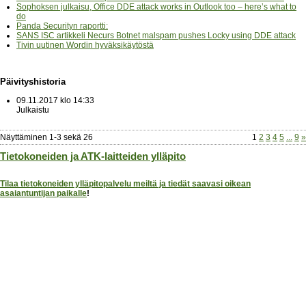
Sophoksen julkaisu, Office DDE attack works in Outlook too – here’s what to
do
Panda Securityn raportti:
SANS ISC artikkeli Necurs Botnet malspam pushes Locky using DDE attack
Tivin uutinen Wordin hyväksikäytöstä
Päivityshistoria
09.11.2017 klo 14:33
Julkaistu
Näyttäminen
1
-
3
sekä
26
1
2
3
4
5
...
9
»
Tietokoneiden ja ATK-laitteiden ylläpito
Tilaa tietokoneiden ylläpitopalvelu meiltä ja tiedät saavasi oikean
asaiantuntijan paikalle
!