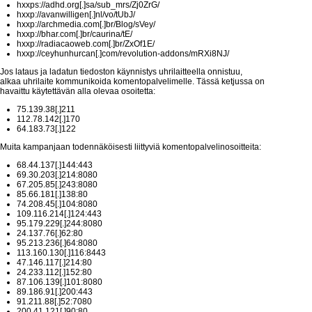
hxxps://adhd.org[.]sa/sub_mrs/Zj0ZrG/
hxxp://avanwilligen[.]nl/vo/tUbJ/
hxxp://archmedia.com[.]br/Blog/sVey/
hxxp://bhar.com[.]br/caurina/tE/
hxxp://radiacaoweb.com[.]br/ZxOf1E/
hxxp://ceyhunhurcan[.]com/revolution-addons/mRXi8NJ/
Jos lataus ja ladatun tiedoston käynnistys uhrilaitteella onnistuu,
alkaa uhrilaite kommunikoida komentopalvelimelle. Tässä ketjussa on
havaittu käytettävän alla olevaa osoitetta:
75.139.38[.]211
112.78.142[.]170
64.183.73[.]122
Muita kampanjaan todennäköisesti liittyviä komentopalvelinosoitteita:
68.44.137[.]144:443
69.30.203[.]214:8080
67.205.85[.]243:8080
85.66.181[.]138:80
74.208.45[.]104:8080
109.116.214[.]124:443
95.179.229[.]244:8080
24.137.76[.]62:80
95.213.236[.]64:8080
113.160.130[.]116:8443
47.146.117[.]214:80
24.233.112[.]152:80
87.106.139[.]101:8080
89.186.91[.]200:443
91.211.88[.]52:7080
200.41.121[.]90:80