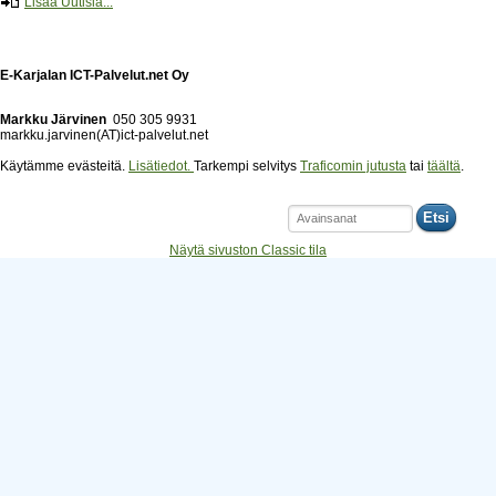
Lisää Uutisia...
E-Karjalan ICT-Palvelut.net Oy
Markku Järvinen
050 305 9931
markku.jarvinen(AT)ict-palvelut.net
Käytämme evästeitä.
Lisätiedot.
Tarkempi selvitys
Traficomin jutusta
tai
täältä
.
Etsi
Näytä sivuston Classic tila