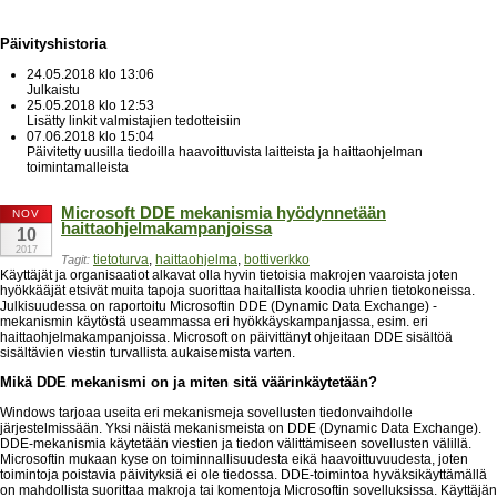
Päivityshistoria
24.05.2018 klo 13:06
Julkaistu
25.05.2018 klo 12:53
Lisätty linkit valmistajien tedotteisiin
07.06.2018 klo 15:04
Päivitetty uusilla tiedoilla haavoittuvista laitteista ja haittaohjelman
toimintamalleista
Microsoft DDE mekanismia hyödynnetään
NOV
haittaohjelmakampanjoissa
10
2017
tietoturva
,
haittaohjelma
,
bottiverkko
Tagit:
Käyttäjät ja organisaatiot alkavat olla hyvin tietoisia makrojen vaaroista joten
hyökkääjät etsivät muita tapoja suorittaa haitallista koodia uhrien tietokoneissa.
Julkisuudessa on raportoitu Microsoftin DDE (Dynamic Data Exchange) -
mekanismin käytöstä useammassa eri hyökkäyskampanjassa, esim. eri
haittaohjelmakampanjoissa. Microsoft on päivittänyt ohjeitaan DDE sisältöä
sisältävien viestin turvallista aukaisemista varten.
Mikä DDE mekanismi on ja miten sitä väärinkäytetään?
Windows tarjoaa useita eri mekanismeja sovellusten tiedonvaihdolle
järjestelmissään. Yksi näistä mekanismeista on DDE (Dynamic Data Exchange).
DDE-mekanismia käytetään viestien ja tiedon välittämiseen sovellusten välillä.
Microsoftin mukaan kyse on toiminnallisuudesta eikä haavoittuvuudesta, joten
toimintoja poistavia päivityksiä ei ole tiedossa. DDE-toimintoa hyväksikäyttämällä
on mahdollista suorittaa makroja tai komentoja Microsoftin sovelluksissa. Käyttäjän