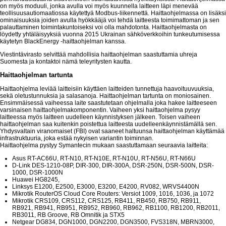
on myös moduuli, jonka avulla voi myös kuunnella laitteen läpi menevää
teollisuusautiomaatiossa käytettyä Modbus-liikennettä. Haittaohjelmassa on lisäksi
ominaisuuksia joiden avulla hyökkääjä voi tehdä laitteesta toimimattoman ja sen
palauttaminen toimintakuntoiseksi voi olla mahdotonta. Haittaohjelmasta on
löydetty yhtäläisyyksiä vuonna 2015 Ukrainan sähköverkkoihin tunkeutumisessa
käytetyn BlackEnergy -haittaohjelman kanssa.
Viestintävirasto selvittää mahdollisia haittaohjelman saastuttamia uhreja
Suomesta ja kontaktoi nämä teleyritysten kautta.
Haittaohjelman tartunta
Haittaohjelma leviää laitteisiin käyttäen laitteiden tunnettuja haavoituuvuuksia,
sekä oletustunnuksia ja salasanoja. Haittaohjelman tartunta on moniosainen.
Ensimmäisessä vaiheessa laite saastutetaan ohjelmalla joka hakee laitteeseen
varsinaisen haittaohjelmakomponentin. Vaiheen yksi haittaohjelma pysyy
laitteessa myös laitteen uudelleen käynnistyksen jälkeen. Toisen vaiheen
haittaohjelman saa kuitenkin poistettua laitteesta uudelleenkäynnistämällä sen.
Yhdysvaltain viranomaiset (FBI) ovat saaneet haltuunsa haittaohjelman käyttämää
infrastruktuuria, joka estää nykyisen variantin toiminnan.
Haittaohjelma pystyy Symantecin mukaan saastuttamaan seuraavia laitteita:
Asus RT-AC66U, RT-N10, RT-N10E, RT-N10U, RT-N56U, RT-N66U
D-Link DES-1210-08P, DIR-300, DIR-300A, DSR-250N, DSR-500N, DSR-
1000, DSR-1000N
Huawei HG8245,
Linksys E1200, E2500, E3000, E3200, E4200, RV082, WRVS4400N
Mikrotik RouterOS Cloud Core Routers: Versiot 1009, 1016, 1036, ja 1072
Mikrotik CRS109, CRS112, CRS125, RB411, RB450, RB750, RB911,
RB921, RB941, RB951, RB952, RB960, RB962, RB1100, RB1200, RB2011,
RB3011, RB Groove, RB Omnitik ja STX5
Netgear DG834, DGN1000, DGN2200, DGN3500, FVS318N, MBRN3000,