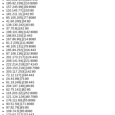
180.92.239[.]110:8080
157.245.99[.]39:8080
110.145.77[.]103:80
181.211.11[.]242:80
85.105.205[.]77:8080
41.60.200[.]34:80
139.130.242[.]43:80
37.70.8[.]161:80
199.101.86[.]142:8080
188.83.220[.]2:443
167.86.90[.]214:8080
81.2.235[.]111:8080
46.105.131[.]79:8080
185.94.252[.]104:443
87.106.136[.]232:8080
201.173.217[.]124:443
209.141.54[.]221:8080
222.214.218[.]37:4143
203.153.216[.]189:7080
203.117.253[.]142:80
72.12.127[.]184:443
24.43.99[.]75:80
61.19.246[.]238:443
204.197.146[.]48:80
62.75.141[.]82:80
116.203.32[.]252:8080
121.124.124[.]40:7080
176.111.60[.]55:8080
93.51.50[.]171:8080
97.82.79[.]83:80
109.74.5[.]95:8080
173.62.217[.]22:443