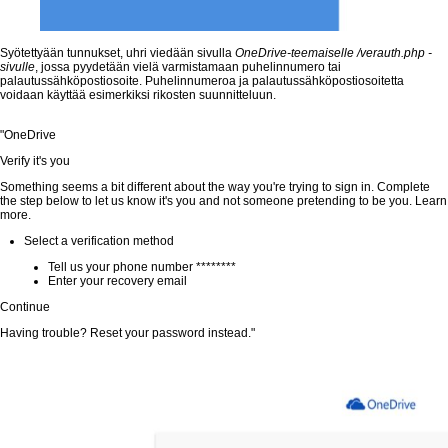
Syötettyään tunnukset, uhri viedään sivulla
OneDrive-teemaiselle /verauth.php -
sivulle
, jossa pyydetään vielä varmistamaan puhelinnumero tai
palautussähköpostiosoite. Puhelinnumeroa ja palautussähköpostiosoitetta
voidaan käyttää esimerkiksi rikosten suunnitteluun.
"OneDrive
Verify it's you
Something seems a bit different about the way you're trying to sign in. Complete
the step below to let us know it's you and not someone pretending to be you. Learn
more.
Select a verification method
Tell us your phone number ********
Enter your recovery email
Continue
Having trouble? Reset your password instead."