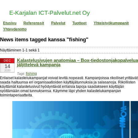
E-Karjalan ICT-Palvelut.net Oy
Etusivu
Referenssit
Palvelut
Tuotteet
Yhteistyökumppanit
Yhteydenotto
News items tagged kanssa "fishing"
Näyttäminen
1
-
1
sekä
1
Kalastelusivujen anatomiaa – Box-tiedostonjakopalvelua
DEC
jäljittelevä kampanja
14
2020
fishing
Tagit:
Erilaiset kalastelukampanjat voivat levitä nopeasti. Kampanjoissa rikolliset yrittävät
saada haltuunsa eri organisaatioiden käyttäjätunnuksia ja salasanoja. Rikollisten
käyttämät kalastelusivut hyödyntävät erilaisia tapoja saadakseen käyttäjän
syöttämään omat tunnuksensa. Käymme läpi yhden kalastelukampanjan
toimintaperiaatteita.