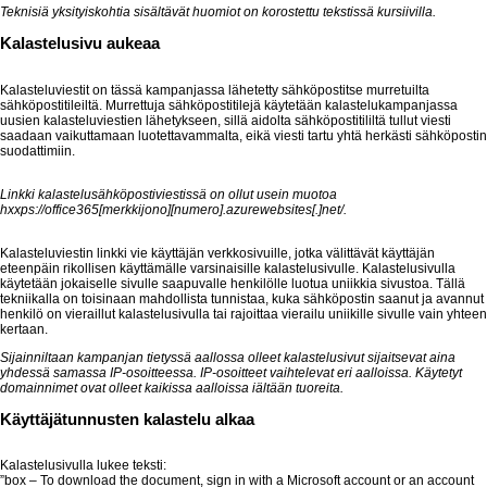
Teknisiä yksityiskohtia sisältävät huomiot on korostettu tekstissä kursiivilla.
Kalastelusivu aukeaa
Kalasteluviestit on tässä kampanjassa lähetetty sähköpostitse murretuilta
sähköpostitileiltä. Murrettuja sähköpostitilejä käytetään kalastelukampanjassa
uusien kalasteluviestien lähetykseen, sillä aidolta sähköpostitililtä tullut viesti
saadaan vaikuttamaan luotettavammalta, eikä viesti tartu yhtä herkästi sähköpostin
suodattimiin.
Linkki kalastelusähköpostiviestissä on ollut usein muotoa
hxxps://office365[merkkijono][numero].azurewebsites[.]net/.
Kalasteluviestin linkki vie käyttäjän verkkosivuille, jotka välittävät käyttäjän
eteenpäin rikollisen käyttämälle varsinaisille kalastelusivulle. Kalastelusivulla
käytetään jokaiselle sivulle saapuvalle henkilölle luotua uniikkia sivustoa. Tällä
tekniikalla on toisinaan mahdollista tunnistaa, kuka sähköpostin saanut ja avannut
henkilö on vieraillut kalastelusivulla tai rajoittaa vierailu uniikille sivulle vain yhteen
kertaan.
Sijainniltaan kampanjan tietyssä aallossa olleet kalastelusivut sijaitsevat aina
yhdessä samassa IP-osoitteessa. IP-osoitteet vaihtelevat eri aalloissa. Käytetyt
domainnimet ovat olleet kaikissa aalloissa iältään tuoreita.
Käyttäjätunnusten kalastelu alkaa
Kalastelusivulla lukee teksti:
”box – To download the document, sign in with a Microsoft account or an account