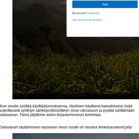
Kun sivulle syöttää käyttäjätunnuksensa, rikollisen käyttämä kalastelusivu lisää
uskottavasti syötetyn sähköpostiosoitteen sivun ulkoasuun ja pyytää syöttämään
salasanan. Tämä jäljittelee aidon kirjautumissivun toimintaa.
Salasanan täyttämiseen tarjoavan sivun osoite on muotoa /enterpassword.php.