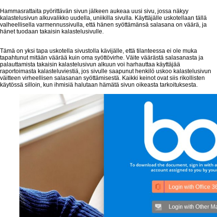
Hammasrattaita pyörittävän sivun jälkeen aukeaa uusi sivu, jossa näkyy
kalastelusivun alkuvalikko uudella, uniikilla sivulla. Käyttäjälle uskotellaan tällä
valheellisella varmennussivulla, että hänen syöttämänsä salasana on väärä, ja
hänet tuodaan takaisin kalastelusivulle.
Tämä on yksi tapa uskotella sivustolla kävijälle, että tilanteessa ei ole muka
tapahtunut mitään väärää kuin oma syöttövirhe. Väite väärästä salasanasta ja
palauttamista takaisin kalastelusivun alkuun voi harhauttaa käyttäjää
raportoimasta kalasteluviestiä, jos sivulle saapunut henkilö uskoo kalastelusivun
väitteen virheellisen salasanan syöttämisestä. Kaikki keinot ovat siis rikollisten
käytössä silloin, kun ihmisiä halutaan hämätä sivun oikeasta tarkoituksesta.