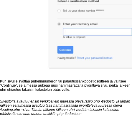
Kun sivulle syöttää puhelinnumeron tai palautussähköpostiosoitteen ja valitsee
"Continue", selaimessa aukeaa uusi hammasrattaita pyörittävä sivu, jonka jälkeen
uhri ohjautuu takaisin kalastelun pääsivulle.
Sivustolla avautuu ensin verkkosivun juuressa oleva /ssvp.php -tiedosto, ja tämän
jälkeen selaimessa avautuu taas hammasrattaita pyörittelevä juuressa oleva
/loading.php –sivu. Tämän jälkeen jälkeen uhri viedään takaisin kalastelun
pääsivulle olevaan uuteen uniikkiin php-tiedostoon.