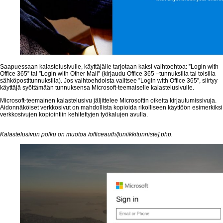
Saapuessaan kalastelusivulle, käyttäjälle tarjotaan kaksi vaihtoehtoa: ”Login with
Office 365” tai ”Login with Other Mail” (kirjaudu Office 365 –tunnuksilla tai toisilla
sähköpostitunnuksilla). Jos vaihtoehdoista valitsee ”Login with Office 365”, siirtyy
käyttäjä syöttämään tunnuksensa Microsoft-teemaiselle kalastelusivulle.
Microsoft-teemainen kalastelusivu jäljittelee Microsoftin oikeita kirjautumissivuja.
Aidonnäköiset verkkosivut on mahdollista kopioida rikolliseen käyttöön esimerkiksi
verkkosivujen kopiointiin kehitettyjen työkalujen avulla.
Kalastelusivun polku on muotoa /officeauth/[uniikkitunniste].php.