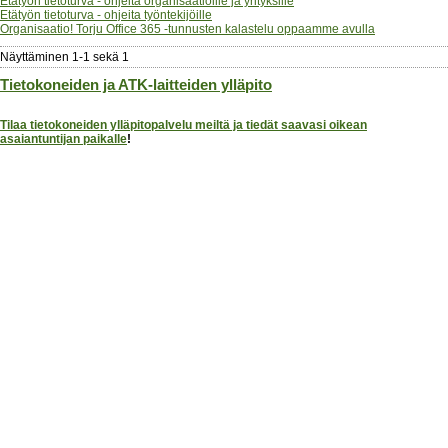
Etätyön tietoturva - ohjeita organisaatioille ja yrityksille
Etätyön tietoturva - ohjeita työntekijöille
Organisaatio! Torju Office 365 -tunnusten kalastelu oppaamme avulla
Näyttäminen
1
-
1
sekä
1
Tietokoneiden ja ATK-laitteiden ylläpito
Tilaa tietokoneiden ylläpitopalvelu meiltä ja tiedät saavasi oikean
asaiantuntijan paikalle
!