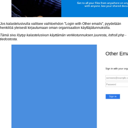
Jos kalastelusivulla valitsee vaihtoehdon "Login with Other emails", pyydetään
henkilöä yleisesti kirjautumaan oman organisaation käyttäjätunnuksilla.
Tämä sivu löytyy kalastelusivun käyttämän verkkotunnuksen juuresta, /othsll.php -
tiedostosta.